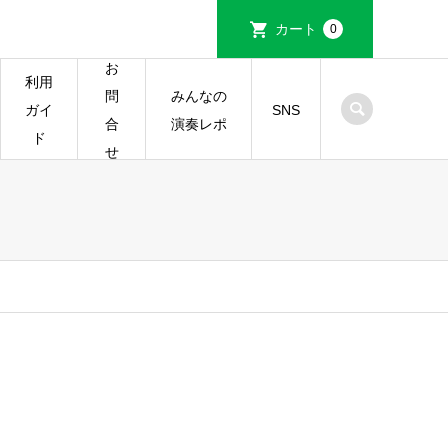
カート
0
お
利用
みんなの
問
ガイ
SNS
演奏レポ
合
ド
せ