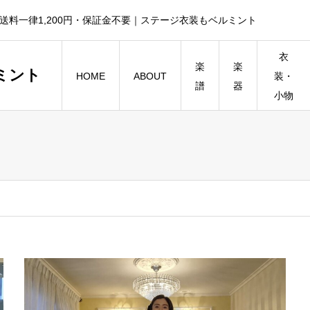
送料一律1,200円・保証金不要｜ステージ衣装もベルミント
衣
楽
楽
ミント
HOME
ABOUT
装・
譜
器
小物