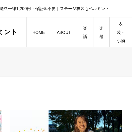
送料一律1,200円・保証金不要｜ステージ衣装もベルミント
衣
楽
楽
ミント
HOME
ABOUT
装・
譜
器
小物