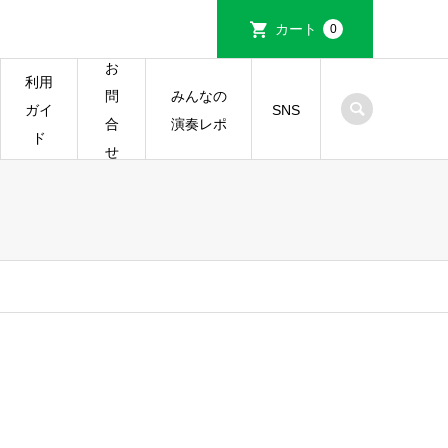
カート
0
お
利用
みんなの
問
ガイ
SNS
演奏レポ
合
ド
せ