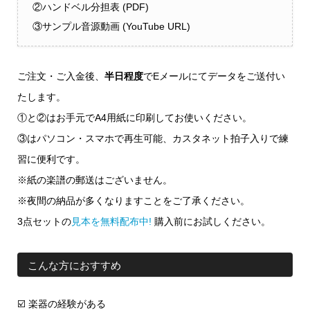
②ハンドベル分担表 (PDF)
③サンプル音源動画 (YouTube URL)
ご注文・ご入金後、
半日程度
でEメールにてデータをご送付い
たします。
①と②はお手元でA4用紙に印刷してお使いください。
③はパソコン・スマホで再生可能、カスタネット拍子入りで練
習に便利です。
※紙の楽譜の郵送はございません。
※夜間の納品が多くなりますことをご了承ください。
3点セットの
見本を無料配布中!
購入前にお試しください。
こんな方におすすめ
☑️ 楽器の経験がある