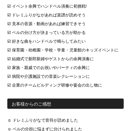
☑️ イベント余興でハンドベル演奏に初挑戦!
☑️ ドレミふりがながあれば楽譜が読めそう
☑️ 見本の音源・動画があれば練習できそう
☑️ ベルの分け方が決まっている方が助かる
☑️ 好きな曲をハンドベルで鳴らしてみたい
☑️ 保育園・幼稚園・学校・学童・児童館のキッズイベントに
☑️ 結婚式で新郎新婦やゲストからの余興演奏に
☑️ 家族・親戚でのお祝いやパーティの余興に
☑️ 病院や介護施設での音楽レクレーションに
☑️ 企業のチームビルディング研修や宴会の出し物に
お客様からのご感想
☺ ドレミふりがなで音符が読めました
☺ ベルの分担に悩まずに分けられました