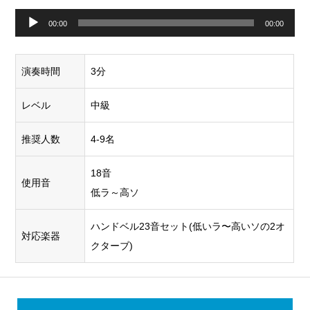
音
00:00
00:00
声
プ
演奏時間
3分
レ
ー
レベル
中級
ヤ
推奨人数
4-9名
ー
18音
使用音
低ラ～高ソ
ハンドベル23音セット(低いラ〜高いソの2オ
対応楽器
クターブ)