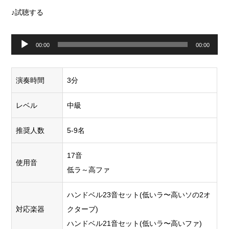
♪試聴する
音
00:00
00:00
声
プ
演奏時間
3分
レ
ー
レベル
中級
ヤ
推奨人数
5-9名
ー
17音
使用音
低ラ～高ファ
ハンドベル23音セット(低いラ〜高いソの2オ
対応楽器
クターブ)
ハンドベル21音セット(低いラ〜高いファ)