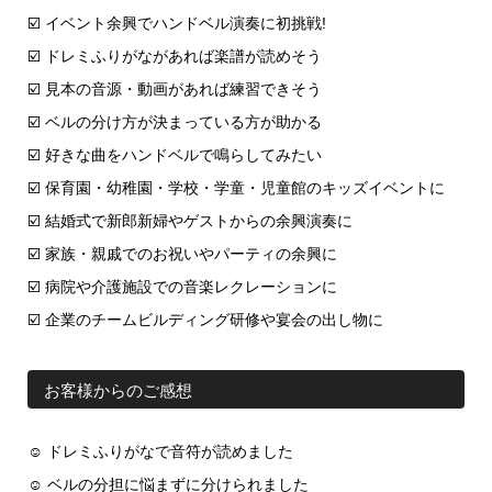
☑️ イベント余興でハンドベル演奏に初挑戦!
☑️ ドレミふりがながあれば楽譜が読めそう
☑️ 見本の音源・動画があれば練習できそう
☑️ ベルの分け方が決まっている方が助かる
☑️ 好きな曲をハンドベルで鳴らしてみたい
☑️ 保育園・幼稚園・学校・学童・児童館のキッズイベントに
☑️ 結婚式で新郎新婦やゲストからの余興演奏に
☑️ 家族・親戚でのお祝いやパーティの余興に
☑️ 病院や介護施設での音楽レクレーションに
☑️ 企業のチームビルディング研修や宴会の出し物に
お客様からのご感想
☺ ドレミふりがなで音符が読めました
☺ ベルの分担に悩まずに分けられました