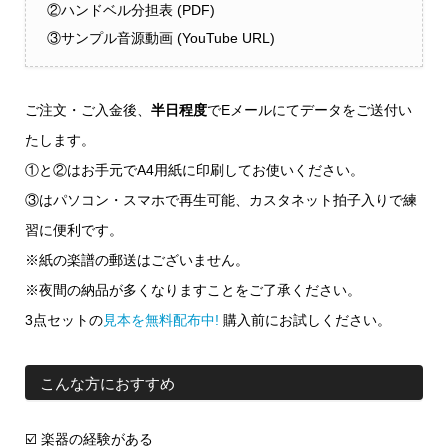
②ハンドベル分担表 (PDF)
③サンプル音源動画 (YouTube URL)
ご注文・ご入金後、
半日程度
でEメールにてデータをご送付い
たします。
①と②はお手元でA4用紙に印刷してお使いください。
③はパソコン・スマホで再生可能、カスタネット拍子入りで練
習に便利です。
※紙の楽譜の郵送はございません。
※夜間の納品が多くなりますことをご了承ください。
3点セットの
見本を無料配布中!
購入前にお試しください。
こんな方におすすめ
☑️ 楽器の経験がある