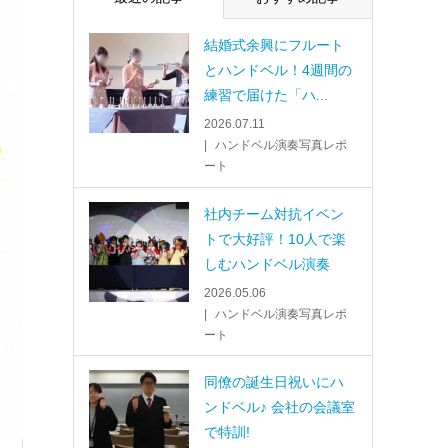
結婚式余興にフルート
とハンドベル！4週間の
練習で届けた「ハ...
2026.07.11
ハンドベル演奏写真レポ
ート
社内チーム対抗イベン
トで大好評！10人で楽
しむハンドベル演奏
2026.05.06
ハンドベル演奏写真レポ
ート
同僚の誕生日祝いにハ
ンドベル♪ 会社の会議室
で特訓!