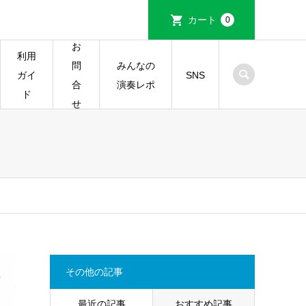
カート
0
お
利用
みんなの
問
ガイ
SNS
演奏レポ
合
ド
せ
その他の記事
最近の記事
おすすめ記事