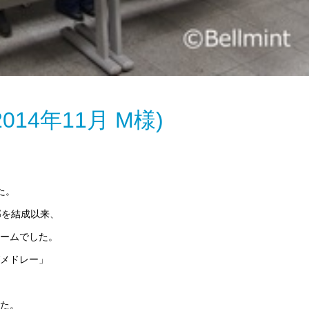
14年11月 M様)
た。
部を結成以来、
ームでした。
メドレー」
た。