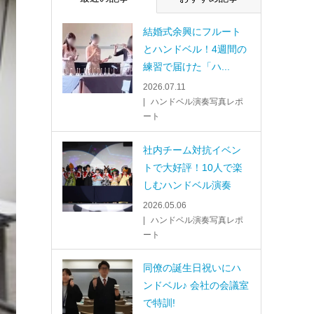
結婚式余興にフルート
とハンドベル！4週間の
練習で届けた「ハ...
2026.07.11
ハンドベル演奏写真レポ
ート
社内チーム対抗イベン
トで大好評！10人で楽
しむハンドベル演奏
2026.05.06
ハンドベル演奏写真レポ
ート
同僚の誕生日祝いにハ
ンドベル♪ 会社の会議室
で特訓!