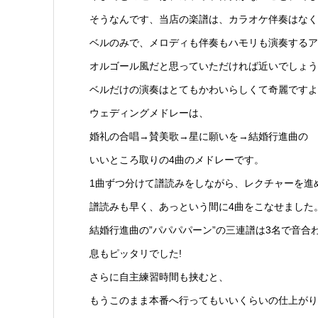
そうなんです、当店の楽譜は、カラオケ伴奏はなく
ベルのみで、メロディも伴奏もハモリも演奏するア
オルゴール風だと思っていただければ近いでしょう
ベルだけの演奏はとてもかわいらしくて奇麗ですよ
ウェディングメドレーは、
婚礼の合唱→賛美歌→星に願いを→結婚行進曲の
いいところ取りの4曲のメドレーです。
1曲ずつ分けて譜読みをしながら、レクチャーを進
譜読みも早く、あっという間に4曲をこなせました
結婚行進曲の”パパパパーン”の三連譜は3名で音合
息もピッタリでした!
さらに自主練習時間も挟むと、
もうこのまま本番へ行ってもいいくらいの仕上がり