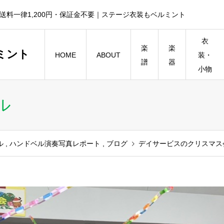
送料一律1,200円・保証金不要｜ステージ衣装もベルミント
衣
楽
楽
ミント
HOME
ABOUT
装・
譜
器
小物
ル
ル
,
ハンドベル演奏写真レポート
,
ブログ
デイサービスのクリスマス