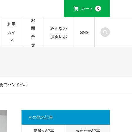
カート
0
お
利用
みんなの
問
ガイ
SNS
演奏レポ
合
ド
せ
会でハンドベル
その他の記事
最近の記事
おすすめ記事