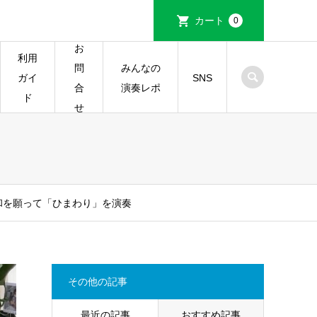
カート
0
お
利用
みんなの
問
ガイ
SNS
演奏レポ
合
ド
せ
和を願って「ひまわり」を演奏
その他の記事
最近の記事
おすすめ記事