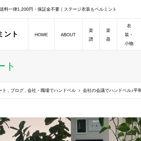
送料一律1,200円・保証金不要｜ステージ衣装もベルミント
衣
楽
楽
ミント
HOME
ABOUT
装・
譜
器
小物
ート
ート
,
ブログ
,
会社・職場でハンドベル
会社の会議でハンドベル♪平