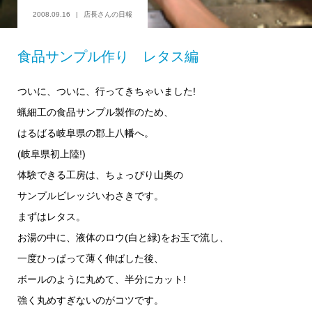
2008.09.16
店長さんの日報
食品サンプル作り レタス編
ついに、ついに、行ってきちゃいました!
蝋細工の食品サンプル製作のため、
はるばる岐阜県の郡上八幡へ。
(岐阜県初上陸!)
体験できる工房は、ちょっぴり山奥の
サンプルビレッジいわさきです。
まずはレタス。
お湯の中に、液体のロウ(白と緑)をお玉で流し、
一度ひっぱって薄く伸ばした後、
ボールのように丸めて、半分にカット!
強く丸めすぎないのがコツです。