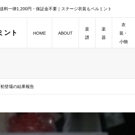
送料一律1,200円・保証金不要｜ステージ衣装もベルミント
衣
楽
楽
ミント
HOME
ABOUT
装・
譜
器
小物
ビ初登場の結果報告