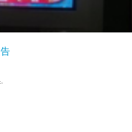
報告
た。