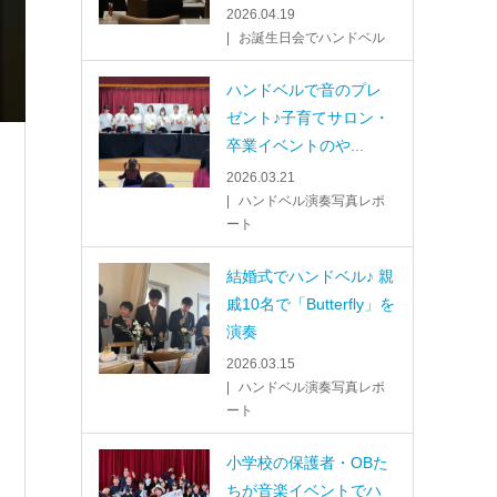
2026.04.19
お誕生日会でハンドベル
ハンドベルで音のプレ
ゼント♪子育てサロン・
卒業イベントのや...
2026.03.21
ハンドベル演奏写真レポ
ート
結婚式でハンドベル♪ 親
戚10名で「Butterfly」を
演奏
2026.03.15
ハンドベル演奏写真レポ
ート
小学校の保護者・OBた
ちが音楽イベントでハ