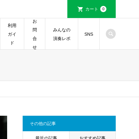
カート
0
お
利用
みんなの
問
ガイ
SNS
演奏レポ
合
ド
せ
その他の記事
最近の記事
おすすめ記事