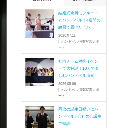
結婚式余興にフルート
とハンドベル！4週間の
練習で届けた「ハ...
2026.07.11
ハンドベル演奏写真レポ
ート
社内チーム対抗イベン
トで大好評！10人で楽
しむハンドベル演奏
2026.05.06
ハンドベル演奏写真レポ
ート
同僚の誕生日祝いにハ
ンドベル♪ 会社の会議室
で特訓!