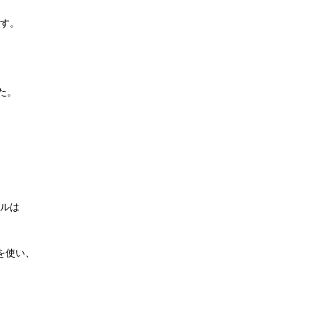
す。
た。
ルは
を使い、
。