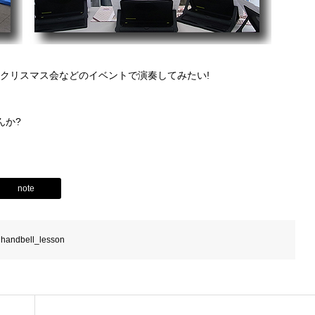
クリスマス会などのイベントで演奏してみたい!
んか?
note
handbell_lesson