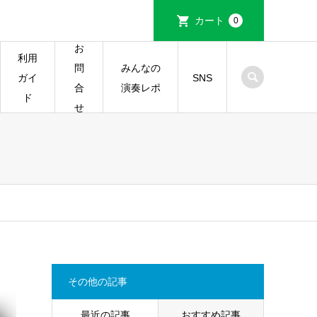
カート
0
お
利用
みんなの
問
ガイ
SNS
演奏レポ
合
ド
せ
その他の記事
最近の記事
おすすめ記事