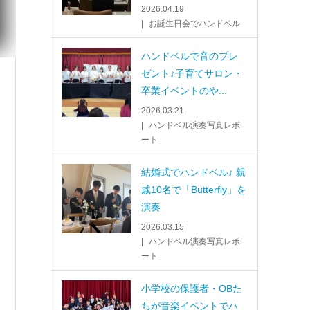
2026.04.19
お誕生日会でハンドベル
ハンドベルで音のプレ
ゼント♪子育てサロン・
卒業イベントのや...
2026.03.21
ハンドベル演奏写真レポ
ート
結婚式でハンドベル♪ 親
戚10名で「Butterfly」を
演奏
2026.03.15
ハンドベル演奏写真レポ
ート
小学校の保護者・OBた
ちが音楽イベントでハ