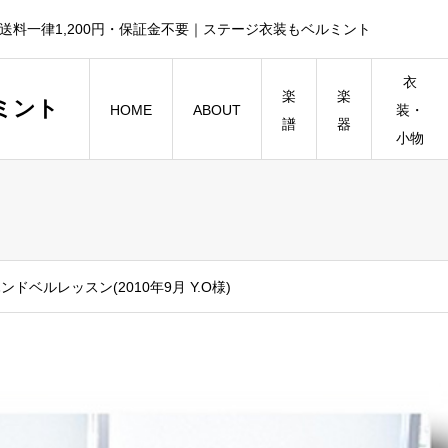
送料一律1,200円・保証金不要｜ステージ衣装もベルミント
衣
楽
楽
ミント
HOME
ABOUT
装・
譜
器
小物
ンドベルレッスン(2010年9月 Y.O様)