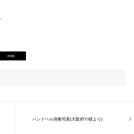
。
note
ト
ハンドベル演奏写真(大阪府Y.I様より)