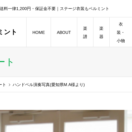
送料一律1,200円・保証金不要｜ステージ衣装もベルミント
衣
楽
楽
ミント
HOME
ABOUT
装・
譜
器
小物
ート
ート
ハンドベル演奏写真(愛知県M.A様より)