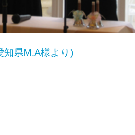
知県M.A様より)