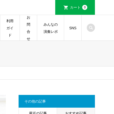
カート
0
お
利用
みんなの
問
ガイ
SNS
演奏レポ
合
ド
せ
その他の記事
最近の記事
おすすめ記事