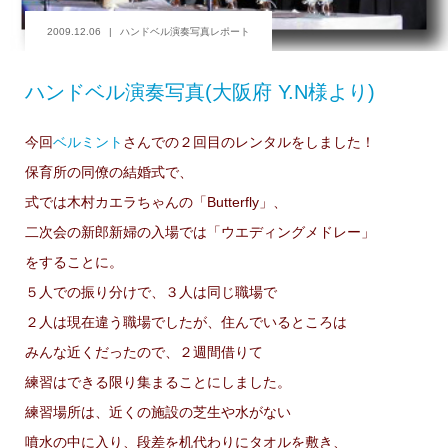
2009.12.06
ハンドベル演奏写真レポート
ハンドベル演奏写真(大阪府 Y.N様より)
今回
ベルミント
さんでの２回目のレンタルをしました！
保育所の同僚の結婚式で、
式では木村カエラちゃんの「Butterfly」、
二次会の新郎新婦の入場では「ウエディングメドレー」
をすることに。
５人での振り分けで、３人は同じ職場で
２人は現在違う職場でしたが、住んでいるところは
みんな近くだったので、２週間借りて
練習はできる限り集まることにしました。
練習場所は、近くの施設の芝生や水がない
噴水の中に入り、段差を机代わりにタオルを敷き、