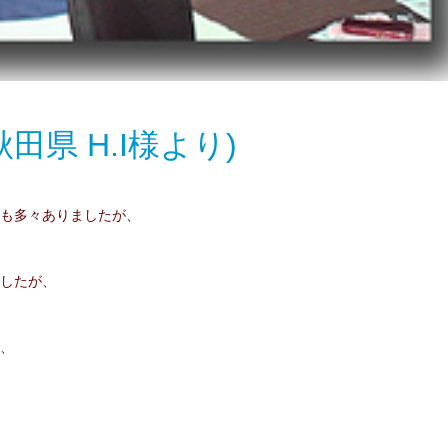
県 H.I様より)
も多々ありましたが、
したが、
、