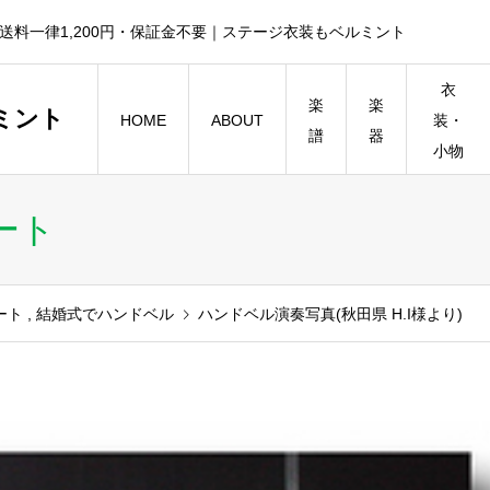
送料一律1,200円・保証金不要｜ステージ衣装もベルミント
衣
楽
楽
ミント
HOME
ABOUT
装・
譜
器
小物
ート
ート
,
結婚式でハンドベル
ハンドベル演奏写真(秋田県 H.I様より)