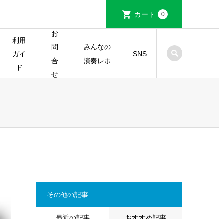
カート
0
お
利用
みんなの
問
ガイ
SNS
演奏レポ
合
ド
せ
その他の記事
最近の記事
おすすめ記事