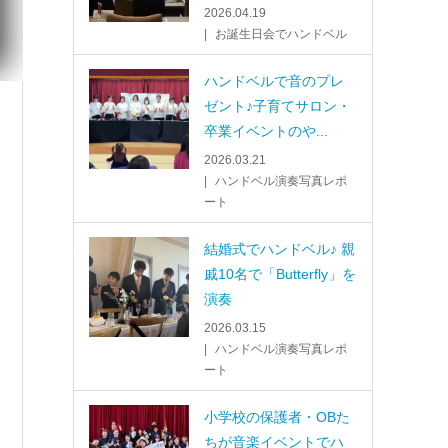
2026.04.19
お誕生日会でハンドベル
ハンドベルで音のプレ
ゼント♪子育てサロン・
卒業イベントのや...
2026.03.21
ハンドベル演奏写真レポ
ート
結婚式でハンドベル♪ 親
戚10名で「Butterfly」を
演奏
2026.03.15
ハンドベル演奏写真レポ
ート
小学校の保護者・OBた
ちが音楽イベントでハ