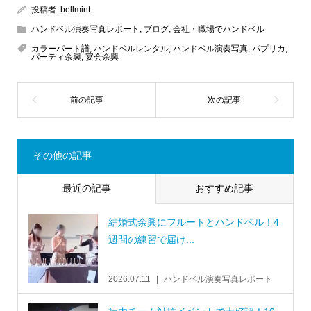
投稿者:
bellmint
ハンドベル演奏写真レポート
,
ブログ
,
会社・職場でハンドベル
カラーパート譜
,
ハンドベルレンタル
,
ハンドベル演奏写真
,
パプリカ
,
パーティ余興
,
宴会余興
その他の記事
最近の記事
おすすめ記事
結婚式余興にフルートとハンドベル！4
週間の練習で届け...
2026.07.11
ハンドベル演奏写真レポート